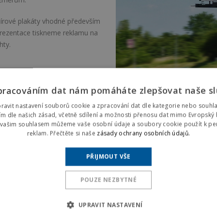
pírové plakáty vhodné především
prezentace tiskneme reklamu na
chty.
pracováním dat nám pomáháte zlepšovat naše sl
ravit nastavení souborů cookie a zpracování dat dle kategorie nebo souhlasi
ím dle našich zásad, včetně sdílení a možnosti přenosu dat mimo Evropsk
S vašim souhlasem můžeme vaše osobní údaje a soubory cookie použít k per
reklam. Přečtěte si naše
zásady ochrany osobních údajů.
PŘIJMOUT VŠE
POUZE NEZBYTNÉ
UPRAVIT NASTAVENÍ