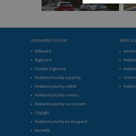
REKLAMNÍ PLOCHY
NAŠE SL
Kategorie Nezbytné umožňuj
webové stránky řádně použí
Billboard
Venkov
provozu našich služeb.
Bigboard
Reklama
P
Název
Double bigboard
Reklam
D
Reklamní fasády a plachty
Online
popup_seen
a
Reklamní plochy v MHD
Reklam
_GRECAPTCHA
G
w
Reklamní plochy v metru
Reklamní plochy na mostech
udid
.
Citylight
Google Priv
october_session
O
Reklamní plochy na sloupech
a
Na letišti