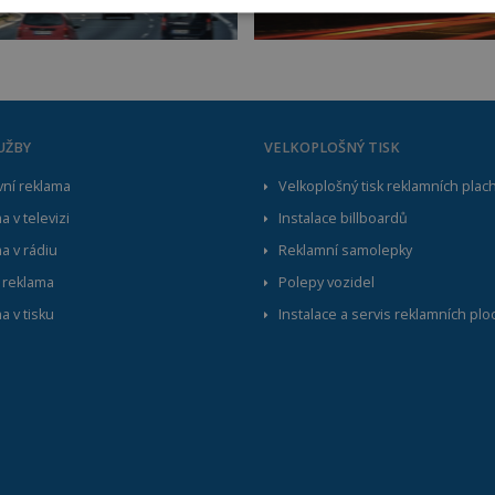
NEZBYTNÉ
VÝKONNOSTNÍ
CÍLENÍ
FUNKČN
Nezbytné
Výkonnostní
Cílení
Funkční
UŽBY
VELKOPLOŠNÝ TISK
e základní funkce webových stránek, jako je přihlášení uživatele a správa účtu. Be
vat. Tato kategorie je vždy povolena a zahrnuje také uložení, která jsou nezbytná 
ní reklama
Velkoplošný tisk reklamních plac
 v televizi
Instalace billboardů
rovider /
Vyprší
Popis
a v rádiu
Reklamní samolepky
oména
 reklama
Polepy vozidel
reklama.cz
1 týden
Slouží pro omezení intervalu zobrazení vyskakovacíh
a v tisku
Instalace a servis reklamních plo
5
Google reCAPTCHA nastaví při spuštění potřebný sou
oogle LLC
měsíců
(_GRECAPTCHA) za účelem provedení analýzy rizik.
ww.google.com
3 týdny
areklama.cz
4 týdny
Tento cookie se používá k jedinečné identifikaci zaříz
2 dny
webové stránce, aby sledovala používání a zlepšila už
acy Policy
ctober CMS
1
Tento soubor cookie se používá k udržování proměnn
reklama.cz
hodina
jako je udržování přihlašovacího stavu uživatelů mezi
59
minut