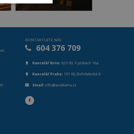
Í
KONTAKTUJTE NÁS
604 376 709
z této kategorie nelze
pro zajištění bezpečného
het
Kancelář Brno:
620 00, V pískách 16a
Kancelář Praha:
101 00, Bohdalecká 8
o kontaktního formuláře.
ch
Email:
info@areklama.cz
bor cookie
ení, která mají přístup k
ivatelskou zkušenost.
ých uživatelské relace,
 stránkami.