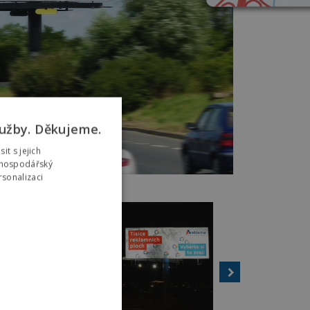
užby. Děkujeme.
t s jejich
ý hospodářský
sonalizaci