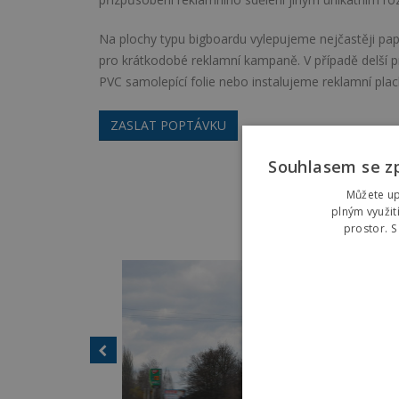
Na plochy typu bigboardu vylepujeme nejčastěji pa
pro krátkodobé reklamní kampaně. V případě delší 
PVC samolepící folie nebo instalujeme reklamní pla
ZASLAT POPTÁVKU
Souhlasem se z
Můžete up
plným využit
prostor. 