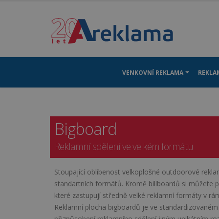
VENKOVNÍ REKLAMA
REKLAM
.
Bigboard
Reklamní sdělení ve velkém formátu
Stoupající oblíbenost velkoplošné outdoorové reklam
standartních formátů. Kromě billboardů si můžete 
které zastupují středně velké reklamní formáty v rá
Reklamní plocha bigboardů je ve standardizovaném
přizpůsobení reklamního sdělení jiným unikátním r