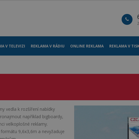
A V TELEVIZI
REKLAMA V RÁDIU
ONLINE REKLAMA
REKLAMA V TIS
y vedla k rozšíření nabídky
pronajmout například bigboardy,
mci velkoplošné reklamy.
 formátu 9,6x3,6m a nevyžaduje
ozměrům.