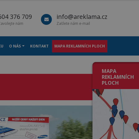
604 376 709
info@areklama.cz
Zavolejte nám
Zašlete nám e-mail
KU
O NÁS
KONTAKT
MAPA REKLAMNÍCH PLOCH
MAPA
REKLAMNÍCH
PLOCH