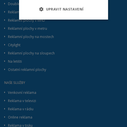
Double bigboard
UPRAVIT NASTAVENÍ
Reklamní fasády a plachty
Reklamní plochy v MHD
NEZBYTNÉ
Reklamní plochy v metru
VÝKONNOSTNÍ
CÍLENÍ
Reklamní plochy na mostech
Citylight
FUNKČNÍ
Reklamní plochy na sloupech
Na letišti
Ostatní reklamní plochy
Nezbytné
Výkonnostní
Cílení
NAŠE SLUŽBY
Funkční
Venkovní reklama
Kategorie Nezbytné umožňuje základní funkce
webových stránek, jako je přihlášení uživatele
Reklama v televizi
a správa účtu. Bez této kategorie nelze
webové stránky řádně používat. Tato kategorie
Reklama v rádiu
je vždy povolena a zahrnuje také uložení, která
jsou nezbytná pro zajištění bezpečného
Online reklama
provozu našich služeb.
Reklama v tisku