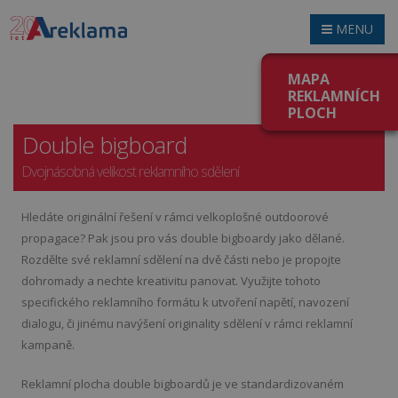
MENU
MAPA
.
REKLAMNÍCH
PLOCH
Double bigboard
Dvojnásobná velikost reklamního sdělení
Hledáte originální řešení v rámci velkoplošné outdoorové
propagace? Pak jsou pro vás double bigboardy jako dělané.
Rozdělte své reklamní sdělení na dvě části nebo je propojte
dohromady a nechte kreativitu panovat. Využijte tohoto
specifického reklamního formátu k utvoření napětí, navození
dialogu, či jinému navýšení originality sdělení v rámci reklamní
kampaně.
Reklamní plocha double bigboardů je ve standardizovaném