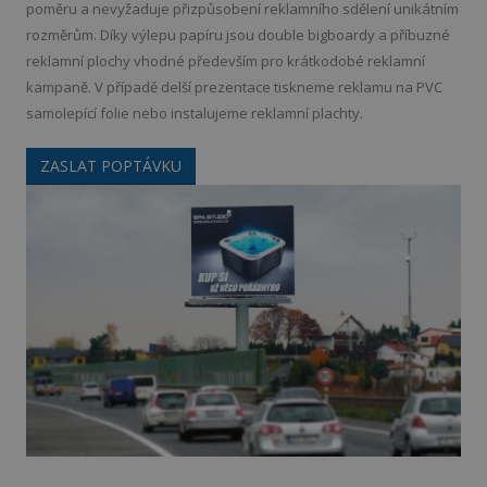
poměru a nevyžaduje přizpůsobení reklamního sdělení unikátním
rozměrům. Díky výlepu papíru jsou double bigboardy a příbuzné
reklamní plochy vhodné především pro krátkodobé reklamní
kampaně. V případě delší prezentace tiskneme reklamu na PVC
samolepící folie nebo instalujeme reklamní plachty.
ZASLAT POPTÁVKU